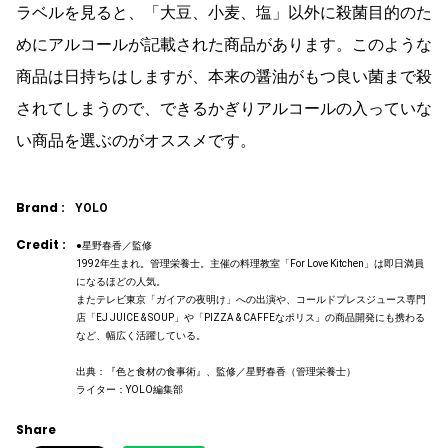
ラベルを見ると、「大豆、小麦、塩」以外に殺菌目的のた
めにアルコールが記載された商品があります。このような
商品は日持ちはしますが、本来の醤油がもつ良い菌まで殺
されてしまうので、できるかぎりアルコールの入っていな
い商品を選ぶのがオススメです。
Brand :
YOLO
Credit :
●星野春香／監修
1992年生まれ。管理栄養士。主催の料理教室「For Love Kitchen」は即日満員
になるほどの人気。
またテレビ東京「ガイアの夜明け」への出演や、コールドプレスジュース専門
店「EJ JUICE & SOUP」や「PIZZA & CAFFEなポリス」の商品開発にも携わる
など、幅広く活躍している。
出典：『色と食材の食事術』、監修／星野春香（管理栄養士）
ライター：YOLO編集部
Share