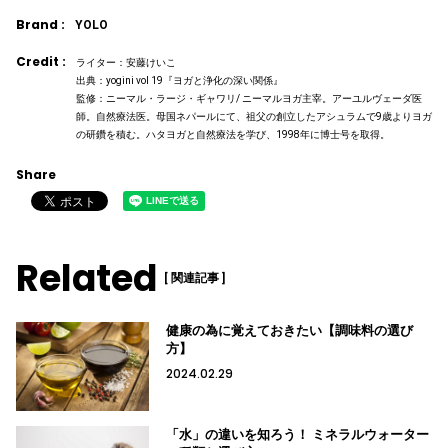
Brand :
YOLO
Credit :
ライター：安藤けいこ
出典：yogini vol 19『ヨガと浄化の深い関係』
監修：ニーマル・ラージ・ギャワリ/ ニーマルヨガ主宰。アーユルヴェーダ医
師。自然療法医。母国ネパールにて、祖父の創立したアシュラムで9歳よりヨガ
の研鑽を積む。ハタヨガと自然療法を学び、1998年に博士号を取得。
Share
Related
[ 関連記事 ]
健康の為に覚えておきたい【調味料の選び
方】
2024.02.29
「水」の違いを知ろう！ ミネラルウォーター