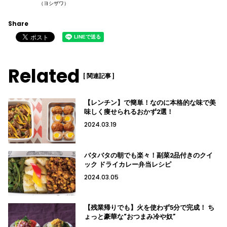
（ヨシザワ）
Share
Related
[ 関連記事 ]
【レンチン】で簡単！なのに本格的な味で美
味しく痩せられるおかず2選！
2024.03.19
バタバタの朝でも楽々！副菜2品付きのクイ
ック ドライカレー弁当レシピ
2024.03.05
【残業帰りでも】火を使わず5分で完成！ ち
ょっと豪華な“おつまみ冷や奴”