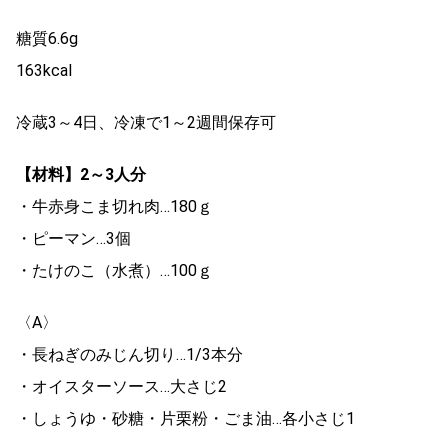
糖質6.6g
163kcal
冷蔵3～4日、冷凍で1～2週間保存可
【材料】2～3人分
・牛赤身こま切れ肉…180ｇ
・ピーマン…3個
・たけのこ（水煮）…100ｇ
〈A〉
・長ねぎのみじん切り…1/3本分
・オイスターソース…大さじ2
・しょうゆ・砂糖・片栗粉・ごま油…各小さじ1