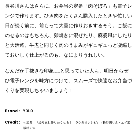
長谷川さんはさらに、お弁当の定番「肉そぼろ」も電子レ
ンジで作ります。ひき肉をたくさん購入したときや忙しい
日が続く前に、前もって大量に作りおきするそう。ご飯に
のせるのはもちろん、卵焼きに混ぜたり、麻婆風にしたり
と大活躍。牛煮と同じく肉のうまみがギュギュっと凝縮し
ておいしく仕上がるのも、なによりうれしい。
なんだか手抜きな印象……と思っていた人も、明日からぜ
ひ電子レンジを味方につけて。スムーズで快適なお弁当づ
くりを実現しちゃいましょう！
Brand :
YOLO
Credit :
≪出典 『繰り返し作りたくなる！ ラク弁当レシピ』（長谷川りえ・エイ出
版社）≫