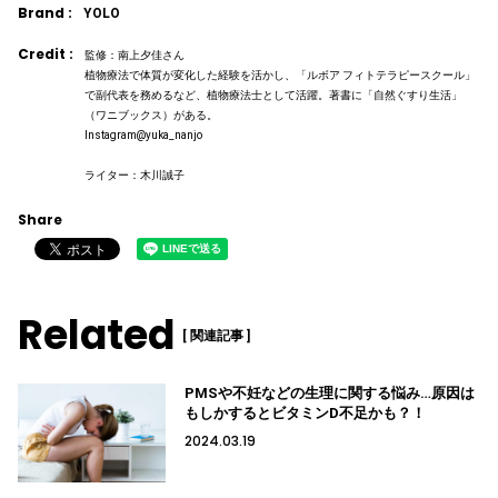
Brand :
YOLO
Credit :
監修：南上夕佳さん
植物療法で体質が変化した経験を活かし、「ルボア フィトテラピースクール」
で副代表を務めるなど、植物療法士として活躍。著書に「自然ぐすり生活」
（ワニブックス）がある。
Instagram@yuka_nanjo
ライター：木川誠子
Share
Related
[ 関連記事 ]
PMSや不妊などの生理に関する悩み…原因は
もしかするとビタミンD不足かも？！
2024.03.19