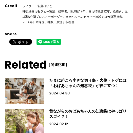
Credit :
ライター：安藤けいこ
呼吸法ヨガセラピー実践、指導者。ヨガ歴17年、ヨガ指導歴12年。絵描き、元
JSBA公認プロスノーボーダー。南米ペルーのセラピー施設でヨガ指導担当。
2014年日本帰国。神奈川県逗子市在住
Share
Related
[ 関連記事 ]
たまに起こる小さな切り傷・火傷・トゲには
「おばあちゃんの知恵袋」が役に立つ！
2024.04.30
昔ながらのおばあちゃんの知恵袋はやっぱり
スゴイ？！
2024.02.12