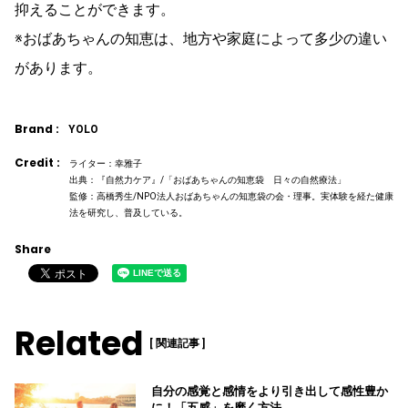
抑えることができます。
※おばあちゃんの知恵は、地方や家庭によって多少の違い
があります。
Brand :
YOLO
Credit :
ライター：幸雅子
出典：『自然力ケア』/「おばあちゃんの知恵袋 日々の自然療法」
監修：高橋秀生/NPO法人おばあちゃんの知恵袋の会・理事。実体験を経た健康
法を研究し、普及している。
Share
Related
[ 関連記事 ]
自分の感覚と感情をより引き出して感性豊か
に！「五感」を磨く方法