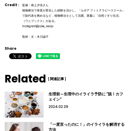
Credit :
監修：南上夕佳さん
植物療法で体質が変化した経験を活かし、「ルボア フィトテラピースクール」
で副代表を務めるなど、植物療法士として活躍。著書に「自然ぐすり生活」
（ワニブックス）がある。
Instagram@yuka_nanjo
取材・文：木川誠子
Share
Related
[ 関連記事 ]
生理前～生理中のイライラ予防に ”脱！カフ
ェイン”
2024.02.29
「一度言ったのに！」のイライラを解消する
方法