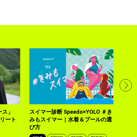
フル
で完
トレ
YOLO
2021.10
ース」
スイマー診断 Speedo×YOLO ＃き
トリート
みもスイマー｜水着＆プールの選
び方