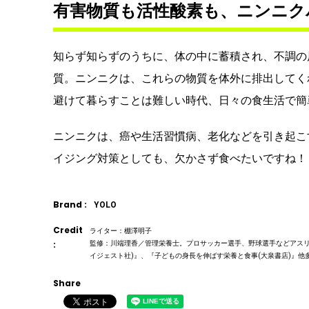
有害物質も活性酸素も、ニンニク
知らず知らずのうちに、体の中に蓄積され、不調の
質。ニンニクは、これらの物質を体外に排出してく
避けて暮らすことは難しい時代、日々の食生活で簡
ニンニクは、癌や生活習慣病、老化などを引き起こ
イジング対策としても、欠かさず食べたいですね！
Brand :
YOLO
Credit
ライター：棚澤明子
:
監修：川端理香／管理栄養士。プロサッカー選手、野球選手などアスリ
イジェスト社)』、『子どもの身長を伸ばす栄養と食事(大泉書店)』他
Share