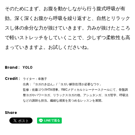
そのためにまず、お腹を動かしながら行う腹式呼吸が有
効。深く深くお腹から呼吸を繰り返すと、自然とリラック
スし体の余分な力が抜けていきます。力みが抜けたところ
で軽いストレッチをしていくことで、少しずつ柔軟性も高
まっていきますよ。お試しくださいね。
Brand :
YOLO
Credit :
ライター：幸雅子
出典：『ヨガのきほん』/「ヨガい解剖生理が必要なワケ」
監修：佐藤ゴウ/IHTA理事。YMCメディカルトレーナースクールにて、骨盤調
整ヨガやパワーヨガ、リラックスヨガの他、アシュタンガ、ヨガ哲学、呼吸法
などの講師も担当。繊細な感覚を見つめるレッスンを展開。
Share