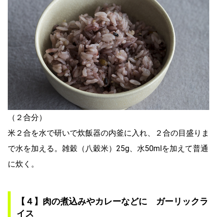
（２合分）
米２合を水で研いで炊飯器の内釜に入れ、２合の目盛りま
で水を加える。雑穀（八穀米）25g、水50mlを加えて普通
に炊く。
【４】肉の煮込みやカレーなどに ガーリックラ
イス