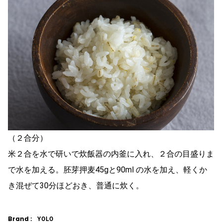
（２合分）
米２合を水で研いで炊飯器の内釜に入れ、２合の目盛りま
で水を加える。胚芽押麦45gと90ml の水を加え、軽くか
き混ぜて30分ほどおき、普通に炊く。
Brand :
YOLO