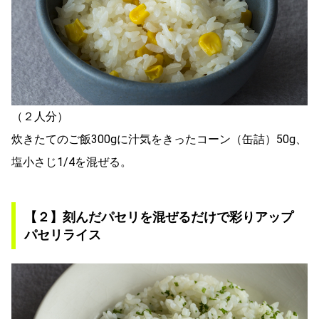
（２人分）
炊きたてのご飯300gに汁気をきったコーン（缶詰）50g、
塩小さじ1/4を混ぜる。
【２】刻んだパセリを混ぜるだけで彩りアップ
パセリライス