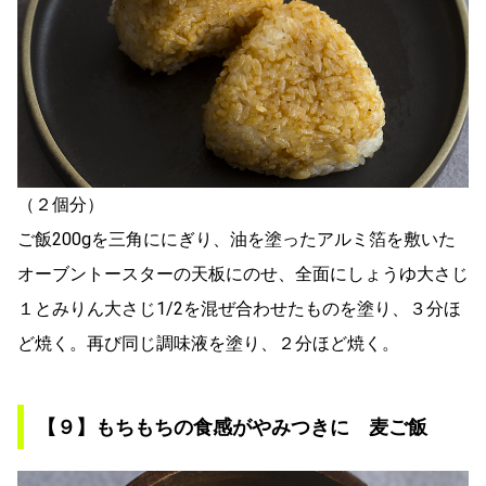
（２個分）
ご飯200gを三角ににぎり、油を塗ったアルミ箔を敷いた
オーブントースターの天板にのせ、全面にしょうゆ大さじ
１とみりん大さじ1/2を混ぜ合わせたものを塗り、３分ほ
ど焼く。再び同じ調味液を塗り、２分ほど焼く。
【９】もちもちの食感がやみつきに 麦ご飯