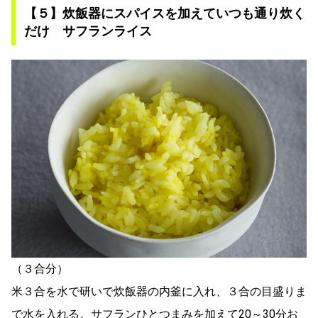
【５】炊飯器にスパイスを加えていつも通り炊く
だけ サフランライス
（３合分）
米３合を水で研いで炊飯器の内釜に入れ、３合の目盛りま
で水を入れる。サフランひとつまみを加えて20～30分お