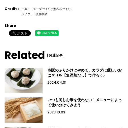
Credit :
出典：「スープごはんと煮込みごはん」
ライター：夏井美波
Share
Related
[ 関連記事 ]
市販のふりかけはやめて、カラダに優しいお
にぎりを【無添加だし】で作ろう♪
2024.04.01
いつも同じお米を使わない！メニューによっ
て使い分けてみよう
2023.10.03