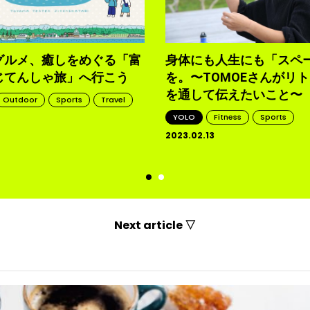
グルメ、癒しをめぐる「富
身体にも人生にも「スペ
じてんしゃ旅」へ行こう
を。〜TOMOEさんがリ
を通して伝えたいこと〜
Outdoor
Sports
Travel
YOLO
Fitness
Sports
2023.02.13
d
Next article ▽