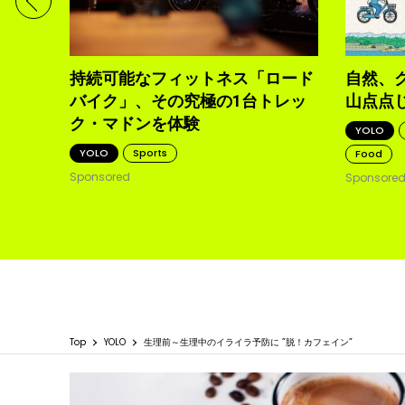
持続可能なフィットネス「ロード
自然、
バイク」、その究極の1台トレッ
山点点
ク・マドンを体験
YOLO
YOLO
Sports
Food
Sponsored
Sponsore
Top
YOLO
生理前～生理中のイライラ予防に ”脱！カフェイン”