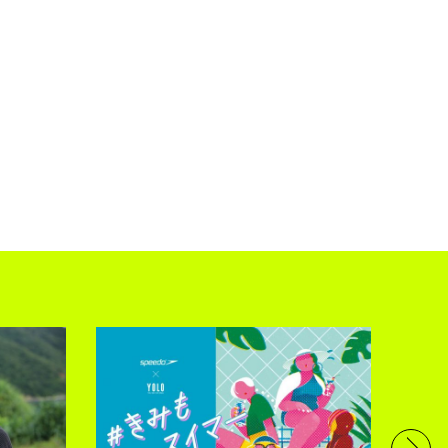
フル
で完