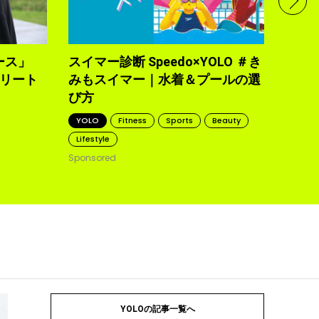
トレ
YOLO
2021.10
ース」
スイマー診断 Speedo×YOLO ＃き
トリート
みもスイマー｜水着＆プールの選
び方
YOLO
Fitness
Sports
Beauty
Lifestyle
Sponsored
YOLOの記事一覧へ