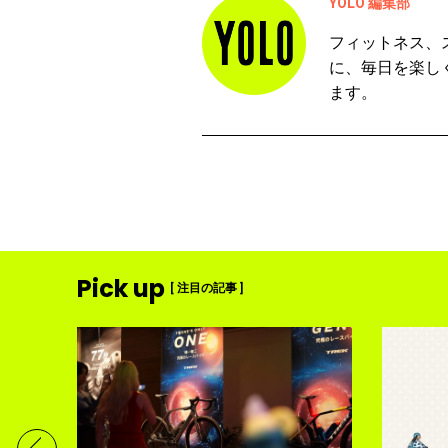
YOLO 編集部
フィットネス、
に、毎日を楽し
ます。
Pick up
[ 注目の記事 ]
ディメ
体現す