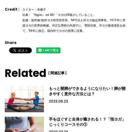
Credit :
ライター：幸雅子
出典：『Yogini』vol.69/「ヨガの呼吸がしていること」
監修：龍村修/龍村ヨガ研究所所長、NPO法人沖ヨガ協会理事長。1973年に求
道ヨガの世界的権威、沖正弘導師の内弟子に。導師没後、沖ヨガ修道場長を経
て、’94年に独立。国内外でヨガの指導に従事。
Share
Related
[ 関連記事 ]
もっと開脚ができるようになりたい！脚が開
きやすく意外な方法とは？
2023.06.23
手をほぐすと全身が癒される！？「指ヨガ」
じっくりコースその①
2020.03.28