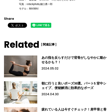
写真：istockphoto,樋口勇一郎
モデル：MAIMAI
Share
Related
[ 関連記事 ]
あの指を反らすだけで背骨がしなやかに動か
せるかも？！
2024.05.02
朝に行うと良いポーズ30選。パート5.背中シ
ェイプ、便秘解消に効果的なポーズ
2024.04.30
疲れている人は今すぐチェック！肩甲骨と骨