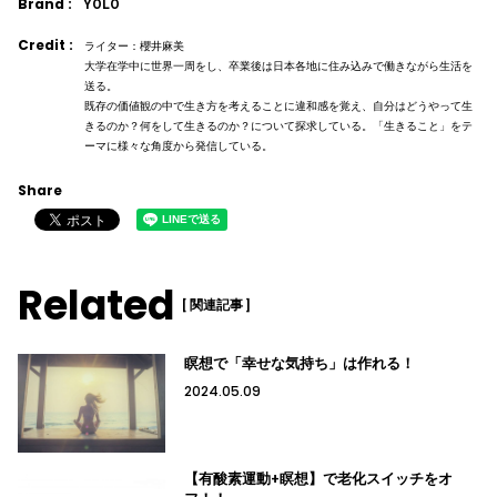
Brand :
YOLO
Credit :
ライター：櫻井麻美
大学在学中に世界一周をし、卒業後は日本各地に住み込みで働きながら生活を
送る。
既存の価値観の中で生き方を考えることに違和感を覚え、自分はどうやって生
きるのか？何をして生きるのか？について探求している。「生きること」をテ
ーマに様々な角度から発信している。
Share
Related
[ 関連記事 ]
瞑想で「幸せな気持ち」は作れる！
2024.05.09
【有酸素運動+瞑想】で老化スイッチをオ