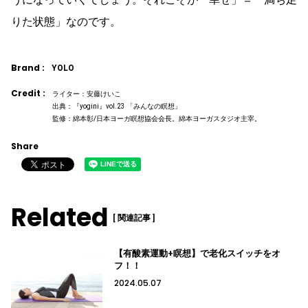
りた状態」なのです。
Brand :
YOLO
Credit :
ライター：安藤けいこ
出典：『yogini』vol.23 「みんなの瞑想」
監修：綿本彰/日本ヨーガ瞑想協会会長。綿本ヨーガスタジオ主宰。
Share
Related
[ 関連記事 ]
【有酸素運動+瞑想】で老化スイッチをオ
フ！！
2024.05.07