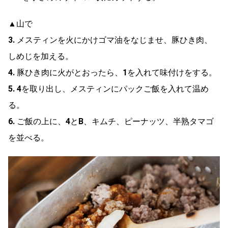
▲山で
3.
メスティンを火にかけゴマ油をなじませ、豚ひき肉、
しめじを加える。
4.
豚ひき肉に火がとおったら、
1
を入れて味付けをする。
5. 4
を取り出し、メスティンにパックご飯を入れて温め
る。
6.
ご飯の上に、
4
と
B
、キムチ、ピーナッツ、半熟タマゴ
を並べる。