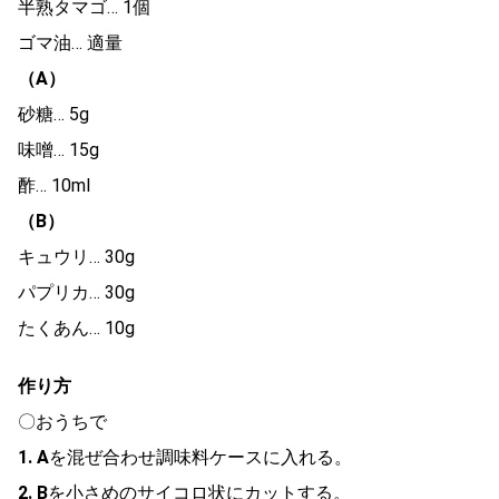
半熟タマゴ… 1個
ゴマ油… 適量
（A）
砂糖… 5g
味噌… 15g
酢… 10ml
（B）
キュウリ… 30g
パプリカ… 30g
たくあん… 10g
作り方
〇おうちで
1. A
を混ぜ合わせ調味料ケースに入れる。
2. B
を小さめのサイコロ状にカットする。