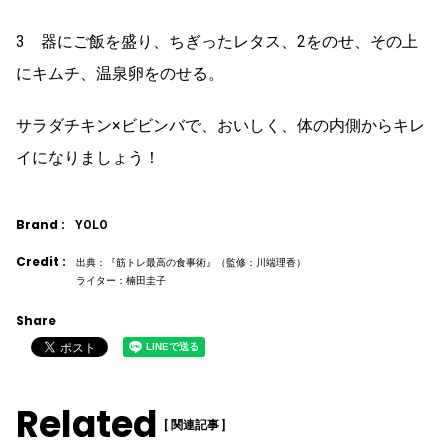
3 器にご飯を盛り、ちぎったレタス、2をのせ、その上
にキムチ、温泉卵をのせる。
サラダチキン×ビビンバで、おいしく、体の内側からキレ
イになりましょう！
Brand :
YOLO
Credit :
出典：『筋トレ最高の食事術』（監修：川端理香）
ライター：楠田圭子
Share
Related
[ 関連記事 ]