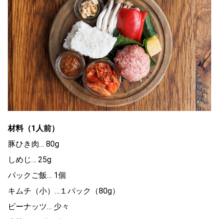
材料（1人前）
豚ひき肉… 80g
しめじ… 25g
パックご飯… 1個
キムチ（小）…１パック（80g）
ビーナッツ… 少々