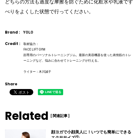
どちらの方法も過度な摩擦を防ぐために化粧水や乳液です
べりをよくした状態で行ってください。
Brand :
YOLO
Credit :
取材協力：
FACE LIFT GYM
顔専用のパーソナルトレーニングジム。最新の美容機器を使った表情筋のトレ
ーニングなど、悩みに合わせてトレーニングが行える。
ライター：木川誠子
Share
Related
[ 関連記事 ]
顔ヨガで小顔美人に！いつでも簡単にできる
エクササイズ①