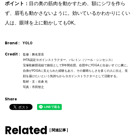
ポイント：
目の奥の筋肉を動かすため、額にシワを作ら
ず、眉毛も動かさないように。効いているかわかりにくい
人は、眼球を上に動かしてもOK。
Brand :
YOLO
Credit :
監修：舞名里音
IHTA認定ヨガインストラクター、バレトン（ソール・シンセシス）
宝塚歌劇団花組で娘役として8年間在団。在団中にYOGAと出会いすぐに虜に。
自身がYOGAに支えられた経験もあり、その素晴らしさを多くの人に伝え、笑
顔を届けたいという気持ちからヨガインストラクターとして活動する。
取材・文：佐倉 光
写真：市田智之
Share
Related
[ 関連記事 ]