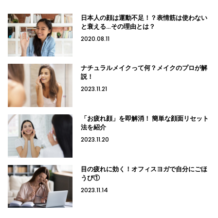
日本人の顔は運動不足！？表情筋は使わない
と衰える…その理由とは？
2020.08.11
ナチュラルメイクって何？メイクのプロが解
説！
2023.11.21
「お疲れ顔」を即解消！ 簡単な顔面リセット
法を紹介
2023.11.20
目の疲れに効く！オフィスヨガで自分にごほ
うび①
2023.11.14