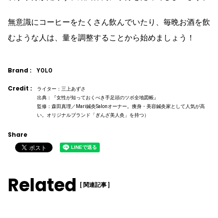
無意識にコーヒーをたくさん飲んでいたり、毎晩お酒を飲
むような人は、量を調整することから始めましょう！
Brand :
YOLO
Credit :
ライター：三上あずさ
出典：『女性が知っておくべき手足頭のツボ全地図帳』
監修：森田真理／Mari鍼灸Salonオーナー。痩身・美容鍼灸家として人気が高
い。オリジナルブランド「ぎんざ美人灸」を持つ）
Share
Related
[ 関連記事 ]