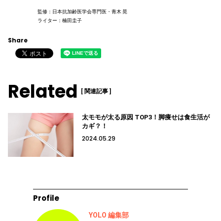
監修：日本抗加齢医学会専門医・青木 晃
ライター：楠田圭子
Share
Related
[ 関連記事 ]
太モモが太る原因 TOP3！脚痩せは食生活が
カギ？！
2024.05.29
Profile
YOLO 編集部