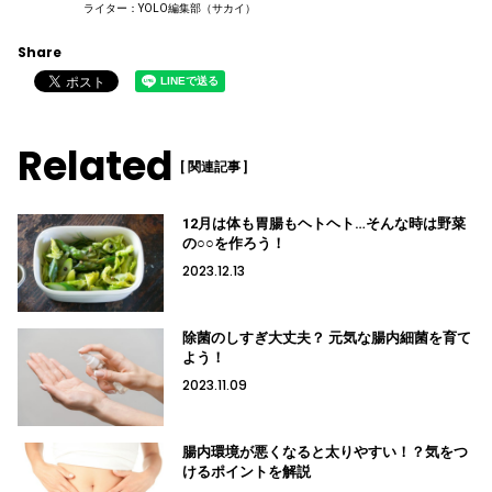
ライター：YOLO編集部（サカイ）
Share
Related
[ 関連記事 ]
12月は体も胃腸もヘトヘト…そんな時は野菜
の○○を作ろう！
2023.12.13
除菌のしすぎ大丈夫？ 元気な腸内細菌を育て
よう！
2023.11.09
腸内環境が悪くなると太りやすい！？気をつ
けるポイントを解説