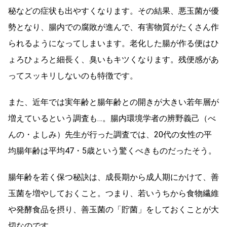
秘などの症状も出やすくなります。その結果、悪玉菌が優
勢となり、腸内での腐敗が進んで、有害物質がたくさん作
られるようになってしまいます。老化した腸が作る便はひ
ょろひょろと細長く、臭いもキツくなります。残便感があ
ってスッキリしないのも特徴です。
また、近年では実年齢と腸年齢との開きが大きい若年層が
増えているという調査も…。腸内環境学者の辨野義己（べ
んの・よしみ）先生が行った調査では、20代の女性の平
均腸年齢は平均47・5歳という驚くべきものだったそう。
腸年齢を若く保つ秘訣は、成長期から成人期にかけて、善
玉菌を増やしておくこと。つまり、若いうちから食物繊維
や発酵食品を摂り、善玉菌の「貯菌」をしておくことが大
切なのです。