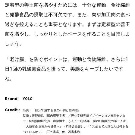
定着型の善玉菌を増やすためには、十分な運動、食物繊維
と発酵食品の摂取は不可欠です。また、肉や加工肉の食べ
過ぎを控えることも重要となります。まずは定着型の善玉
菌を増やし、しっかりとしたベースを作ることを目指しま
しょう。
「老け腸」を防ぐポイントは、運動と食物繊維。さらに1
日1回の乳酸菌食品を摂って、美腸をキープしたいです
ね。
Brand :
YOLO
Credit :
出典：『自分で治す お腹の不調と肥満症』
監修：辨野義己（腸内環境学者）／理化学研究所イノベーション推進センタ
ー・特別招聘研究員。農学博士。うんこ一筋45年、腸内細菌研究の第一人者。
『大便革命 腐敗から発酵へ』（幻冬舎新書）、『100歳まで元気な人は何を食
べているか？』（三笠書房）他、著書多数。