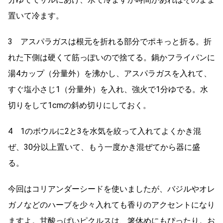
置いて冷ます。
3 アスパラガスは根元を折れる部分でポキっと折る。折
れた下側は硬くて筋っぽいので捨てる。鍋かフライパンに
湯4カップ（分量外）を沸かし、アスパラガスを入れて、
すぐ塩小さじ1（分量外）を入れ、強火で1分ゆでる。水
切りをして1cmの斜め切りにしておく。
4 1のボウルに2と3を水気を絞って入れてよくかき混
ぜ、30分以上置いて、もう一度かき混ぜてから器に盛
る。
今回はコリアンダーシードを使いましたが、バジルやオレ
ガノなどのハーブを少々入れても香りのアクセントになり
ますよ。甘酸っぱいピクルスは、箸休めにもぴったり。お