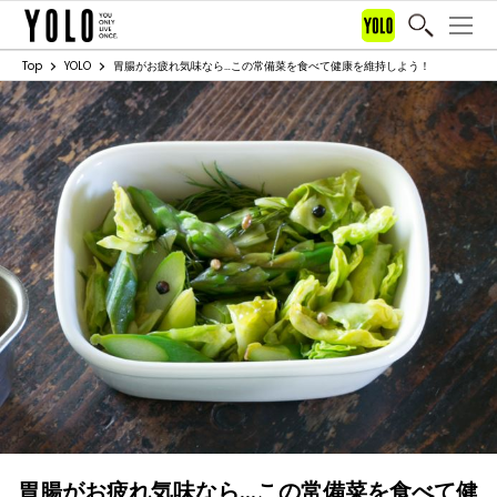
Top
YOLO
胃腸がお疲れ気味なら…この常備菜を食べて健康を維持しよう！
胃腸がお疲れ気味なら…この常備菜を食べて健