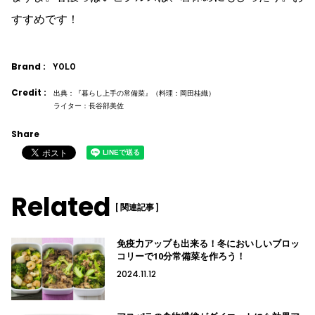
すすめです！
Brand :
YOLO
Credit :
出典：『暮らし上手の常備菜』（料理：岡田桂織）
ライター：長谷部美佐
Share
Related
[ 関連記事 ]
免疫力アップも出来る！冬においしいブロッ
コリーで10分常備菜を作ろう！
2024.11.12