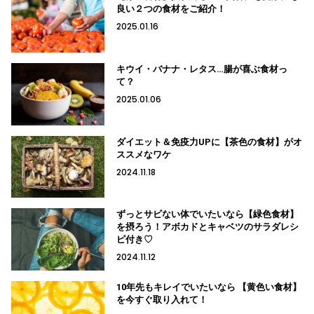
良い２つの食材をご紹介！
2025.01.16
キウイ・バナナ・レタス…腸が喜ぶ食材っ
て？
2025.01.06
ダイエット＆免疫力UPに【茶色の食材】がオ
ススメなワケ
2024.11.18
ずっとサビない体でいたいなら【緑色食材】
を摂ろう！アボカドとキャベツのサラダレシ
ピ付き♡
2024.11.12
10年先もキレイでいたいなら 【黄色い食材】
を今すぐ取り入れて！