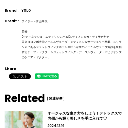
Brand :
YOLO
Credit :
ライター＝青山幸代
監修
Dr.ディネッシュ・エディリシンハ＆Dr.ディネシュカ・ディサナヤケ
国立コロンボ大学アーユルヴェーダ・メディスン＆サージェリー卒業。スリラ
ンカにあるジェットウィングホテルズ社５か所のアーユルヴェーダ施設を統括
するチーフ・ドクター＆ジェットウイング・アーユルヴェーダ・パビリオンズ
のシニア・ドクター。
Share
Related
[ 関連記事 ]
オージャスな生き方をしよう！デトックスで
内側から輝く美しさを手に入れて♡
2024.12.16