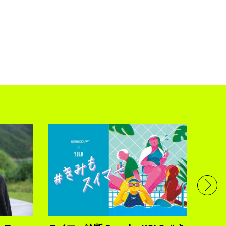
フル
で完
トレ
YOLO
2021.10