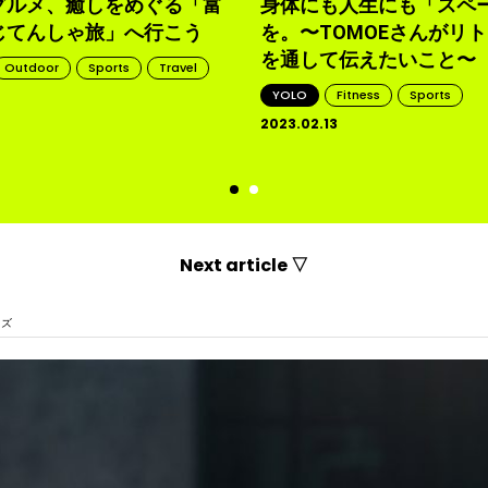
グルメ、癒しをめぐる「富
身体にも人生にも「スペ
じてんしゃ旅」へ行こう
を。〜TOMOEさんがリ
を通して伝えたいこと〜
Outdoor
Sports
Travel
YOLO
Fitness
Sports
2023.02.13
d
Next article ▽
イズ