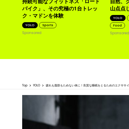
持続可能なフィットネス「ロード
自然、
バイク」、その究極の1台トレッ
山点点
ク・マドンを体験
YOLO
YOLO
Sports
Food
Sponsored
Sponsore
Top
YOLO
疲れも脂肪もためない体に！良質な睡眠をとるためのエクササ