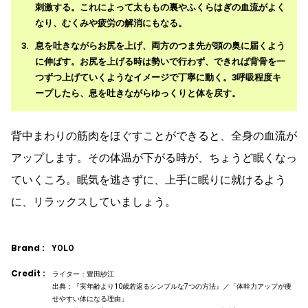
刺激する。これによって太ももの裏やふくらはぎの血流がよく
なり、むくみや疲労の解消にもなる。
息を吐きながらお尻を上げ、両方のつま先が頭の奥に届くよう
に伸ばす。お尻を上げる時は勢いで行わず、できれば背骨を一
つずつ上げていくようなイメージで丁寧に動く。3呼吸程度キ
ープしたら、息を吐きながらゆっくりと体を戻す。
背中まわりの筋肉をほぐすことができると、全身の血流が
アップします。その体温が下がる時が、ちょうど眠くなっ
ていくころ。眠気を逃さずに、上手に眠りに就けるよう
に、リラックスしていましょう。
Brand :
YOLO
Credit :
ライター：豊田紗江
出典：『実年齢より10歳若返るシンプルな7つの方法』／「体幹力アップが痩
せやすい体になる理由」