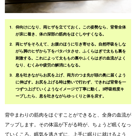
仰向けになり、両ヒザを立てておく。この姿勢なら、背骨全体
が床に着き、体の深部の筋肉をほぐしやすくなる。
両ヒザをそろえて、お腹のほうに引き寄せる。自然呼吸をしな
がら脚のヒザから下をバタバタさせ、ふくらはぎで太もも裏を
刺激する。これによって太ももの裏やふくらはぎの血流がよく
なり、むくみや疲労の解消にもなる。
息を吐きながらお尻を上げ、両方のつま先が頭の奥に届くよう
に伸ばす。お尻を上げる時は勢いで行わず、できれば背骨を一
つずつ上げていくようなイメージで丁寧に動く。3呼吸程度キ
ープしたら、息を吐きながらゆっくりと体を戻す。
背中まわりの筋肉をほぐすことができると、全身の血流が
アップします。その体温が下がる時が、ちょうど眠くなっ
ていくころ。眠気を逃さずに、上手に眠りに就けるよう