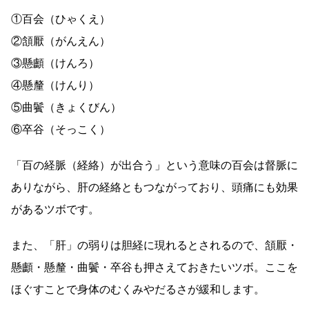
①百会（ひゃくえ）
②頷厭（がんえん）
③懸顱（けんろ）
④懸釐（けんり）
⑤曲鬢（きょくびん）
⑥卒谷（そっこく）
「百の経脈（経絡）が出合う」という意味の百会は督脈に
ありながら、肝の経絡ともつながっており、頭痛にも効果
があるツボです。
また、「肝」の弱りは胆経に現れるとされるので、頷厭・
懸顱・懸釐・曲鬢・卒谷も押さえておきたいツボ。ここを
ほぐすことで身体のむくみやだるさが緩和します。