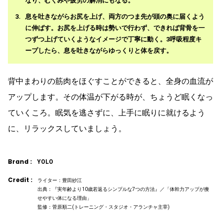
なり、むくみや疲労の解消にもなる。
息を吐きながらお尻を上げ、両方のつま先が頭の奥に届くよう
に伸ばす。お尻を上げる時は勢いで行わず、できれば背骨を一
つずつ上げていくようなイメージで丁寧に動く。3呼吸程度キ
ープしたら、息を吐きながらゆっくりと体を戻す。
背中まわりの筋肉をほぐすことができると、全身の血流が
アップします。その体温が下がる時が、ちょうど眠くなっ
ていくころ。眠気を逃さずに、上手に眠りに就けるよう
に、リラックスしていましょう。
Brand :
YOLO
Credit :
ライター：豊田紗江
出典：『実年齢より10歳若返るシンプルな7つの方法』／「体幹力アップが痩
せやすい体になる理由」
監修：菅原順二(トレーニング・スタジオ・アランチャ主宰)