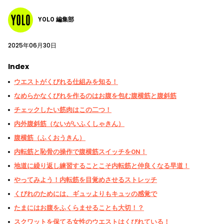
YOLO 編集部
2025年06月30日
Index
ウエストがくびれる仕組みを知る！
なめらかなくびれを作るのはお腹を包む腹横筋と腹斜筋
チェックしたい筋肉はこの二つ！
内外腹斜筋（ないがいふくしゃきん）
腹横筋（ふくおうきん）
内転筋と恥骨の操作で腹横筋スイッチをON！
地道に繰り返し練習することこそ内転筋と仲良くなる早道！
やってみよう！内転筋を目覚めさせるストレッチ
くびれのためには、ギュッよりもキュッの感覚で
たまにはお腹をふくらませることも大切！？
スクワットを保てる女性のウエストはくびれている！