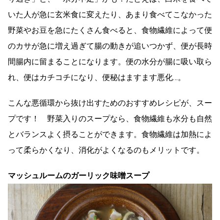
いた人が急に玄米食に変えたり、あまり食べてこなかった
野菜やお豆を急にたくさん食べると、食物繊維によって便
のカサが急に増え過ぎて腸の動きが追いつかず、便が長時
間腸内に留まることになります。便の水分が腸に吸い取ら
れ、便はカチコチになり、便秘はますます悪化…。
こんな悪循環から抜け出すためのおすすめレシピが、スー
プです！ 野菜入りのスープなら、食物繊維も水分も自然
とバランスよく摂ることができます。食物繊維は加熱によ
って柔らかくなり、消化がよくなるのもメリットです。
マッシュルームのガーリック味噌スープ