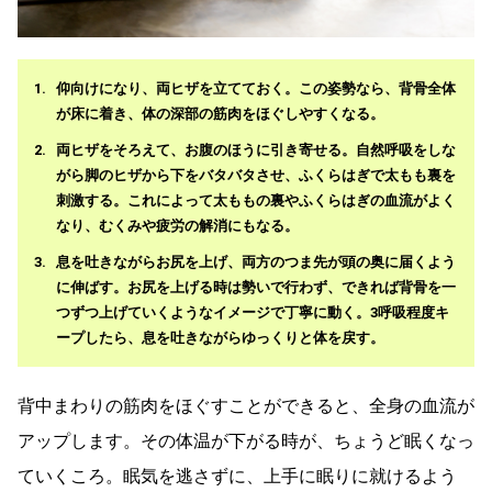
仰向けになり、両ヒザを立てておく。この姿勢なら、背骨全体
が床に着き、体の深部の筋肉をほぐしやすくなる。
両ヒザをそろえて、お腹のほうに引き寄せる。自然呼吸をしな
がら脚のヒザから下をバタバタさせ、ふくらはぎで太もも裏を
刺激する。これによって太ももの裏やふくらはぎの血流がよく
なり、むくみや疲労の解消にもなる。
息を吐きながらお尻を上げ、両方のつま先が頭の奥に届くよう
に伸ばす。お尻を上げる時は勢いで行わず、できれば背骨を一
つずつ上げていくようなイメージで丁寧に動く。3呼吸程度キ
ープしたら、息を吐きながらゆっくりと体を戻す。
背中まわりの筋肉をほぐすことができると、全身の血流が
アップします。その体温が下がる時が、ちょうど眠くなっ
ていくころ。眠気を逃さずに、上手に眠りに就けるよう