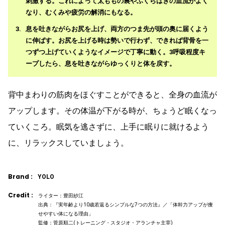
刺激する。これによって太ももの裏やふくらはぎの血流がよく
なり、むくみや疲労の解消にもなる。
息を吐きながらお尻を上げ、両方のつま先が頭の奥に届くよう
に伸ばす。お尻を上げる時は勢いで行わず、できれば背骨を一
つずつ上げていくようなイメージで丁寧に動く。3呼吸程度キ
ープしたら、息を吐きながらゆっくりと体を戻す。
背中まわりの筋肉をほぐすことができると、全身の血流が
アップします。その体温が下がる時が、ちょうど眠くなっ
ていくころ。眠気を逃さずに、上手に眠りに就けるよう
に、リラックスしていましょう。
Brand :
YOLO
Credit :
ライター：豊田紗江
出典：『実年齢より10歳若返るシンプルな7つの方法』／「体幹力アップが痩
せやすい体になる理由」
監修：菅原順二(トレーニング・スタジオ・アランチャ主宰)