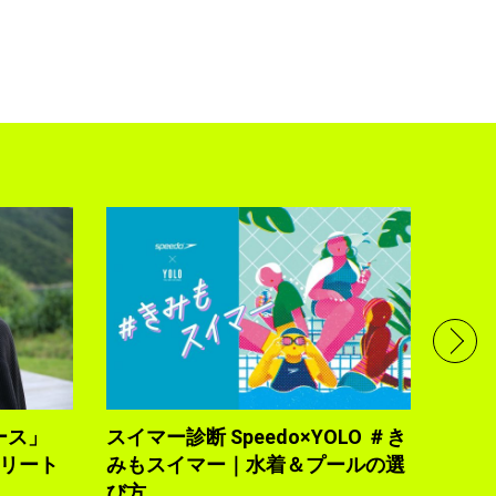
フル
で完
トレ
YOLO
2021.10
ース」
スイマー診断 Speedo×YOLO ＃き
トリート
みもスイマー｜水着＆プールの選
び方