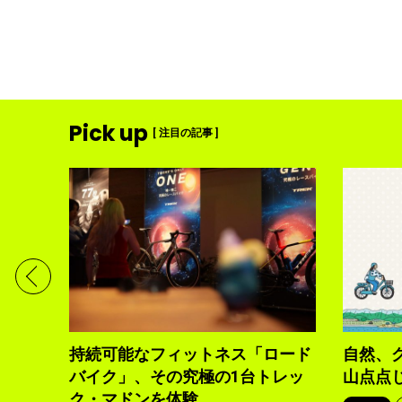
Pick up
[ 注目の記事 ]
ディメ
体現す
持続可能なフィットネス「ロード
自然、
バイク」、その究極の1台トレッ
山点点
ク・マドンを体験