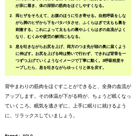
が床に着き、体の深部の筋肉をほぐしやすくなる。
両ヒザをそろえて、お腹のほうに引き寄せる。自然呼吸をしな
がら脚のヒザから下をバタバタさせ、ふくらはぎで太もも裏を
刺激する。これによって太ももの裏やふくらはぎの血流がよく
なり、むくみや疲労の解消にもなる。
息を吐きながらお尻を上げ、両方のつま先が頭の奥に届くよう
に伸ばす。お尻を上げる時は勢いで行わず、できれば背骨を一
つずつ上げていくようなイメージで丁寧に動く。3呼吸程度キ
ープしたら、息を吐きながらゆっくりと体を戻す。
背中まわりの筋肉をほぐすことができると、全身の血流が
アップします。その体温が下がる時が、ちょうど眠くなっ
ていくころ。眠気を逃さずに、上手に眠りに就けるよう
に、リラックスしていましょう。
Brand :
YOLO