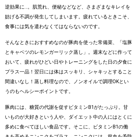
逆効果に…。肌荒れ、便秘などなど、さまざまなキレイを
妨げる不調が発生してしまいます。疲れているときこそ、
食事には気を遣わなくてはならないのです。
そんなときにおすすめなのが豚肉を使った常備菜、「塩豚
とキャベツのレモンガーリック蒸し」。週末などに作って
おいて、疲れがひどい日やトレーニングをした日の夕食に
プラス一品！翌日には体はスッキリ、シャキッとすること
間違いなし！蒸し料理なので、ノンオイルで調理OKとい
うのもヘルシーポイントです。
豚肉には、糖質の代謝を促すビタミンB1がたっぷり。甘
いものが大好きという人や、ダイエット中の人にはとくに
多めに食べてほしい食品です。そこに、ビタミンB1の働
きを高めるニンニクをプラス。ニンニクには、貧血を予防