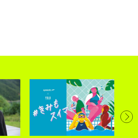
フル
で完
トレ
YOLO