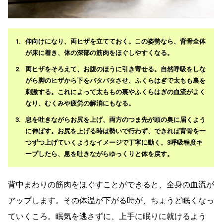
仰向けになり、両ヒザを立てておく。この姿勢なら、背骨全体
が床に着き、体の深部の筋肉をほぐしやすくなる。
両ヒザをそろえて、お腹のほうに引き寄せる。自然呼吸をしな
がら脚のヒザから下をバタバタさせ、ふくらはぎで太もも裏を
刺激する。これによって太ももの裏やふくらはぎの血流がよく
なり、むくみや疲労の解消にもなる。
息を吐きながらお尻を上げ、両方のつま先が頭の奥に届くよう
に伸ばす。お尻を上げる時は勢いで行わず、できれば背骨を一
つずつ上げていくようなイメージで丁寧に動く。3呼吸程度キ
ープしたら、息を吐きながらゆっくりと体を戻す。
背中まわりの筋肉をほぐすことができると、全身の血流が
アップします。その体温が下がる時が、ちょうど眠くなっ
ていくころ。眠気を逃さずに、上手に眠りに就けるよう