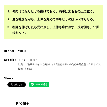
仰向けになりヒザを曲げておく。両手は太ももの上に置く。
息を吐きながら、上体を丸めて手をヒザのほうへ滑らせる。
右脚を伸ばしたら元に戻し、上体も床に戻す。反対側も。10回
×3セット。
Brand :
YOLO
Credit :
ライター：幸雅子
出典：『食事＆オイルで美トレ』/「魅せボディのための部位別エクササイズ」
監修：Shieca
Share
Profile