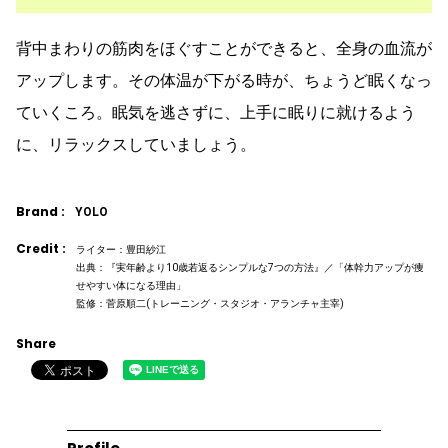
背中まわりの筋肉をほぐすことができると、全身の血流が
アップします。その体温が下がる時が、ちょうど眠くなっ
ていくころ。眠気を逃さずに、上手に眠りに就けるよう
に、リラックスしていましょう。
Brand :
YOLO
Credit :
ライター：豊田紗江
出典：『実年齢より10歳若返るシンプルな7つの方法』／「体幹力アップが痩
せやすい体になる理由」
監修：菅原順二(トレーニング・スタジオ・アランチャ主宰)
Share