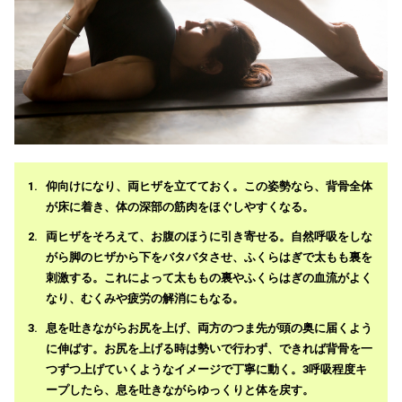
仰向けになり、両ヒザを立てておく。この姿勢なら、背骨全体
が床に着き、体の深部の筋肉をほぐしやすくなる。
両ヒザをそろえて、お腹のほうに引き寄せる。自然呼吸をしな
がら脚のヒザから下をバタバタさせ、ふくらはぎで太もも裏を
刺激する。これによって太ももの裏やふくらはぎの血流がよく
なり、むくみや疲労の解消にもなる。
息を吐きながらお尻を上げ、両方のつま先が頭の奥に届くよう
に伸ばす。お尻を上げる時は勢いで行わず、できれば背骨を一
つずつ上げていくようなイメージで丁寧に動く。3呼吸程度キ
ープしたら、息を吐きながらゆっくりと体を戻す。