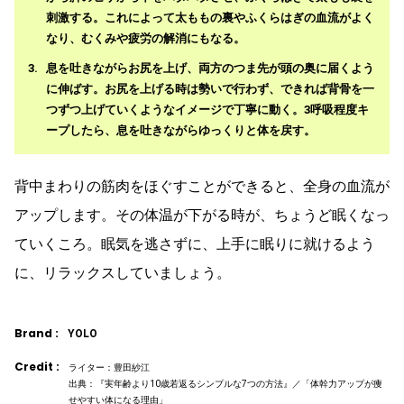
刺激する。これによって太ももの裏やふくらはぎの血流がよく
なり、むくみや疲労の解消にもなる。
息を吐きながらお尻を上げ、両方のつま先が頭の奥に届くよう
に伸ばす。お尻を上げる時は勢いで行わず、できれば背骨を一
つずつ上げていくようなイメージで丁寧に動く。3呼吸程度キ
ープしたら、息を吐きながらゆっくりと体を戻す。
背中まわりの筋肉をほぐすことができると、全身の血流が
アップします。その体温が下がる時が、ちょうど眠くなっ
ていくころ。眠気を逃さずに、上手に眠りに就けるよう
に、リラックスしていましょう。
Brand :
YOLO
Credit :
ライター：豊田紗江
出典：『実年齢より10歳若返るシンプルな7つの方法』／「体幹力アップが痩
せやすい体になる理由」