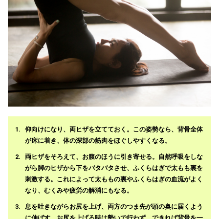
仰向けになり、両ヒザを立てておく。この姿勢なら、背骨全体
が床に着き、体の深部の筋肉をほぐしやすくなる。
両ヒザをそろえて、お腹のほうに引き寄せる。自然呼吸をしな
がら脚のヒザから下をバタバタさせ、ふくらはぎで太もも裏を
刺激する。これによって太ももの裏やふくらはぎの血流がよく
なり、むくみや疲労の解消にもなる。
息を吐きながらお尻を上げ、両方のつま先が頭の奥に届くよう
に伸ばす。お尻を上げる時は勢いで行わず、できれば背骨を一