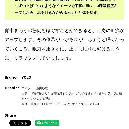
つずつ上げていくようなイメージで丁寧に動く。3呼吸程度キ
ープしたら、息を吐きながらゆっくりと体を戻す。
背中まわりの筋肉をほぐすことができると、全身の血流が
アップします。その体温が下がる時が、ちょうど眠くなっ
ていくころ。眠気を逃さずに、上手に眠りに就けるよう
に、リラックスしていましょう。
Brand :
YOLO
Credit :
ライター：豊田紗江
出典：『実年齢より10歳若返るシンプルな7つの方法』／「体幹力アップが痩
せやすい体になる理由」
監修：菅原順二(トレーニング・スタジオ・アランチャ主宰)
Share