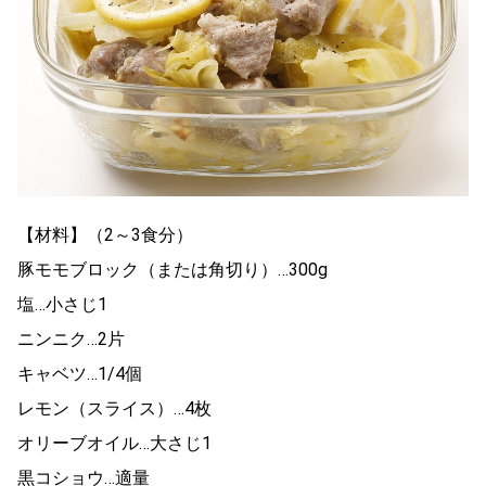
【材料】（2～3食分）
豚モモブロック（または角切り）…300g
塩…小さじ1
ニンニク…2片
キャベツ…1/4個
レモン（スライス）…4枚
オリーブオイル…大さじ1
黒コショウ…適量