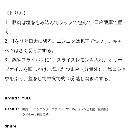
【作り方】
1 豚肉は塩をもみ込んでラップで包んで1日冷蔵庫で置
く。
2 1をひと口大に切る。ニンニクは包丁でつぶす。キャ
ベツはざく切りにする。
3 鍋やフライパンに1、スライスレモンを入れ、オリー
ブオイルを回しかけ、塩ふたつまみ（分量外）、黒コショ
ウをふり、蓋をして中火で約15分蒸し焼きにする。
Brand :
YOLO
Credit :
出典：『ランニング・スタイル Vol.96』（レシピ考案：藤岡操）
ライター：楠田圭子
Share