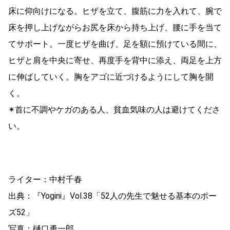
床に仰向けになる。ヒザを立て、腹筋に力を入れて、腕で
床を押し上げながらお尻を床から持ち上げ、腰に手を当て
てサポート。一度ヒザを曲げ、足を額に預けている間に、
ヒザと肩を中央に寄せ、再度手を背中に添え、両足を上方
に伸ばしていく。胸をアゴに近づけるようにして胸を開
く。
✴首に不調やケガのある人、貧血気味の人は避けてくださ
い。
ライター：中村千春
出典：『Yogini』Vol.38「52人の先生で魅せる基本のポー
ズ52」
写真：樋口勇一郎