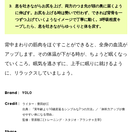
息を吐きながらお尻を上げ、両方のつま先が頭の奥に届くよう
に伸ばす。お尻を上げる時は勢いで行わず、できれば背骨を一
つずつ上げていくようなイメージで丁寧に動く。3呼吸程度キ
ープしたら、息を吐きながらゆっくりと体を戻す。
背中まわりの筋肉をほぐすことができると、全身の血流が
アップします。その体温が下がる時が、ちょうど眠くなっ
ていくころ。眠気を逃さずに、上手に眠りに就けるよう
に、リラックスしていましょう。
Brand :
YOLO
Credit :
ライター：豊田紗江
出典：『実年齢より10歳若返るシンプルな7つの方法』／「体幹力アップが痩
せやすい体になる理由」
監修：菅原順二(トレーニング・スタジオ・アランチャ主宰)
Share