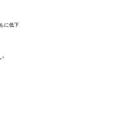
もに低下
い