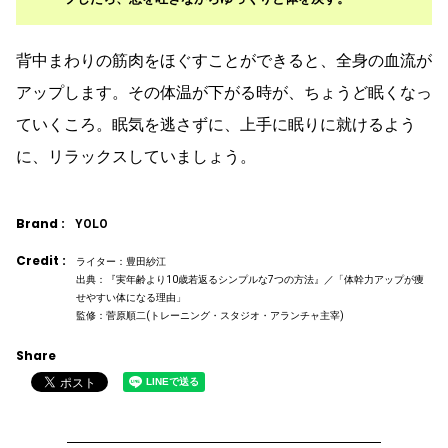
背中まわりの筋肉をほぐすことができると、全身の血流が
アップします。その体温が下がる時が、ちょうど眠くなっ
ていくころ。眠気を逃さずに、上手に眠りに就けるよう
に、リラックスしていましょう。
Brand :
YOLO
Credit :
ライター：豊田紗江
出典：『実年齢より10歳若返るシンプルな7つの方法』／「体幹力アップが痩
せやすい体になる理由」
監修：菅原順二(トレーニング・スタジオ・アランチャ主宰)
Share