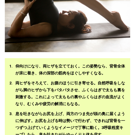
仰向けになり、両ヒザを立てておく。この姿勢なら、背骨全体
が床に着き、体の深部の筋肉をほぐしやすくなる。
両ヒザをそろえて、お腹のほうに引き寄せる。自然呼吸をしな
がら脚のヒザから下をバタバタさせ、ふくらはぎで太もも裏を
刺激する。これによって太ももの裏やふくらはぎの血流がよく
なり、むくみや疲労の解消にもなる。
息を吐きながらお尻を上げ、両方のつま先が頭の奥に届くよう
に伸ばす。お尻を上げる時は勢いで行わず、できれば背骨を一
つずつ上げていくようなイメージで丁寧に動く。3呼吸程度キ
ープしたら、息を吐きながらゆっくりと体を戻す。