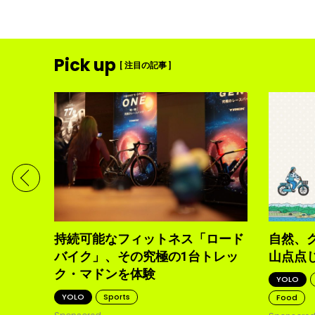
Pick up
[ 注目の記事 ]
ディメ
体現す
持続可能なフィットネス「ロード
自然、
バイク」、その究極の1台トレッ
山点点
ク・マドンを体験
YOLO
YOLO
Sports
Food