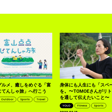
グルメ、癒しをめぐる「富
身体にも人生にも「スペ
じてんしゃ旅」へ行こう
を。〜TOMOEさんがリ
を通して伝えたいこと〜
Outdoor
Sports
Travel
YOLO
Fitness
Sports