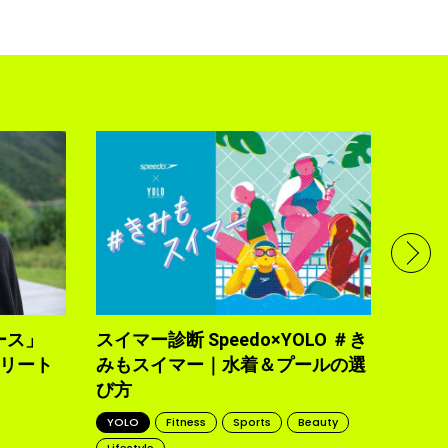
フル
で完
トレ
YOLO
2021.10
ース」
スイマー診断 Speedo×YOLO ＃き
トリート
みもスイマー｜水着＆プールの選
び方
YOLO
Fitness
Sports
Beauty
Lifestyle