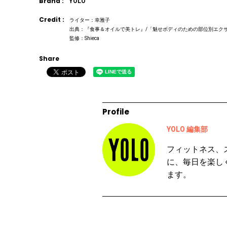
Brand :
YOLO
Credit :
ライター：幸雅子
出典：『食事＆オイルで美トレ』/「魅せボディのための部位別エク
監修：Shieca
Share
Profile
YOLO 編集部
フィットネス、
に、毎日を楽し
ます。