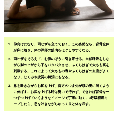
仰向けになり、両ヒザを立てておく。この姿勢なら、背骨全体
が床に着き、体の深部の筋肉をほぐしやすくなる。
両ヒザをそろえて、お腹のほうに引き寄せる。自然呼吸をしな
がら脚のヒザから下をバタバタさせ、ふくらはぎで太もも裏を
刺激する。これによって太ももの裏やふくらはぎの血流がよく
なり、むくみや疲労の解消にもなる。
息を吐きながらお尻を上げ、両方のつま先が頭の奥に届くよう
に伸ばす。お尻を上げる時は勢いで行わず、できれば背骨を一
つずつ上げていくようなイメージで丁寧に動く。3呼吸程度キ
ープしたら、息を吐きながらゆっくりと体を戻す。