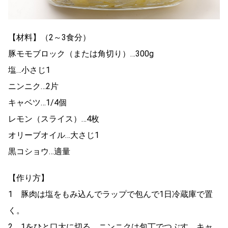
【材料】（2～3食分）
豚モモブロック（または角切り）…300g
塩…小さじ1
ニンニク…2片
キャベツ…1/4個
レモン（スライス）…4枚
オリーブオイル…大さじ1
黒コショウ…適量
【作り方】
1 豚肉は塩をもみ込んでラップで包んで1日冷蔵庫で置
く。
2 1をひと口大に切る。ニンニクは包丁でつぶす。キャ