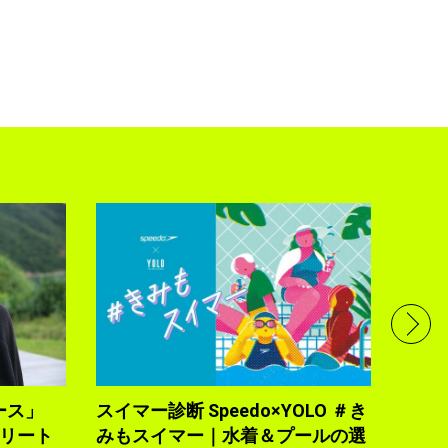
フル
で完
トレ
YOLO
2021.10
ース」
スイマー診断 Speedo×YOLO ＃き
トリート
みもスイマー｜水着＆プールの選