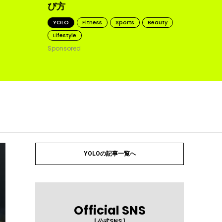
び方
YOLO
Fitness
Sports
Beauty
Lifestyle
Sponsored
YOLOの記事一覧へ
Official SNS
[ 公式SNS ]