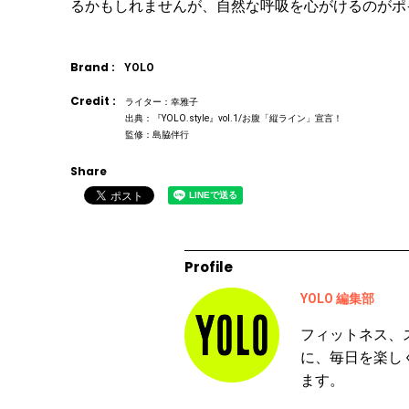
るかもしれませんが、自然な呼吸を心がけるのがポ
Brand :
YOLO
Credit :
ライター：幸雅子
出典：『YOLO.style』vol.1/お腹「縦ライン」宣言！
監修：島脇伴行
Share
Profile
YOLO 編集部
フィットネス、
に、毎日を楽し
ます。