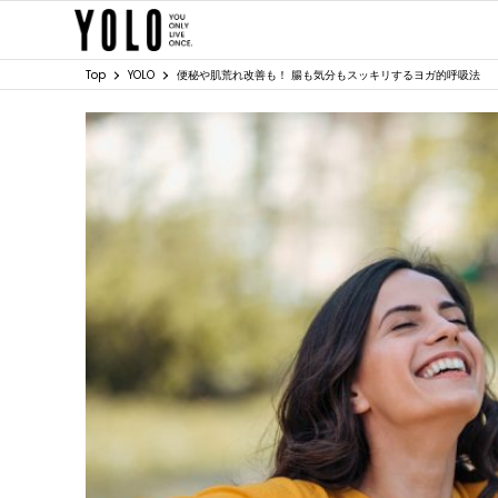
Top
YOLO
便秘や肌荒れ改善も！ 腸も気分もスッキリするヨガ的呼吸法