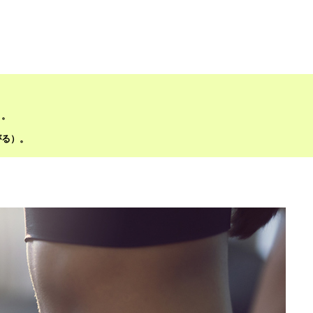
）。
がる）。