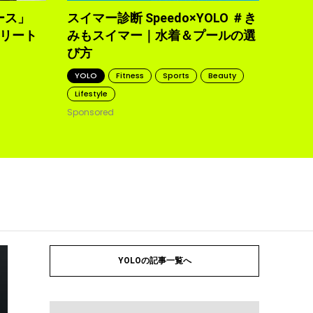
2021.10
ース」
スイマー診断 Speedo×YOLO ＃き
トリート
みもスイマー｜水着＆プールの選
び方
YOLO
Fitness
Sports
Beauty
Lifestyle
Sponsored
YOLOの記事一覧へ