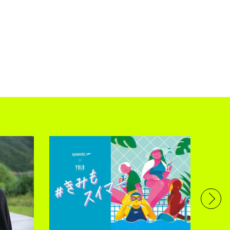
フル
で完
トレ
YOLO