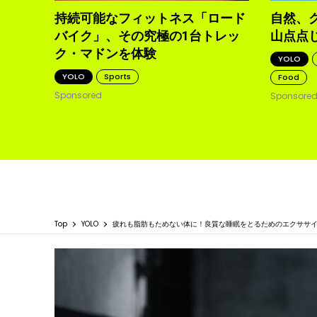
持続可能なフィットネス「ロード
自然、
バイク」、その究極の1台トレッ
山点点
ク・マドンを体験
YOLO
YOLO
Sports
Food
Sponsored
Sponsore
Top
YOLO
疲れも脂肪もためない体に！良質な睡眠をとるためのエクササ