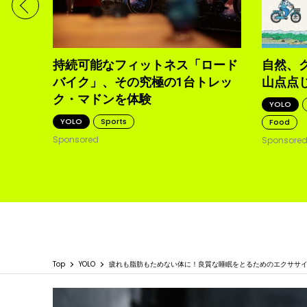
体現す
持続可能なフィットネス「ロード
自然、
バイク」、その究極の1台トレッ
山点点
ク・マドンを体験
YOLO
YOLO
Sports
Food
Sponsored
Sponsore
Top
YOLO
疲れも脂肪もためない体に！良質な睡眠をとるためのエクササ