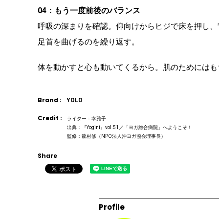
04：もう一度前後のバランス
呼吸の深まりを確認。仰向けからヒジで床を押し、
足首を曲げるのを繰り返す。
体を動かすと心も動いてくるから。肌のためにはも
Brand :
YOLO
Credit :
ライター：幸雅子
出典：『Yogini』vol.51／「ヨガ総合病院」へようこそ！
監修：龍村修（NPO法人沖ヨガ協会理事長）
Share
Profile