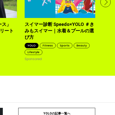
で完
トレ
YOLO
2021.10
ース」
スイマー診断 Speedo×YOLO ＃き
トリート
みもスイマー｜水着＆プールの選
び方
YOLO
Fitness
Sports
Beauty
Lifestyle
Sponsored
YOLOの記事一覧へ