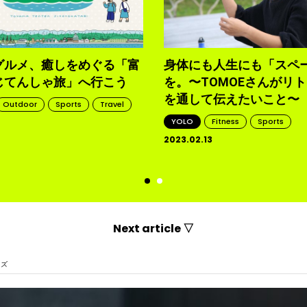
グルメ、癒しをめぐる「富
身体にも人生にも「スペ
じてんしゃ旅」へ行こう
を。〜TOMOEさんがリ
を通して伝えたいこと〜
Outdoor
Sports
Travel
YOLO
Fitness
Sports
2023.02.13
d
Next article ▽
イズ