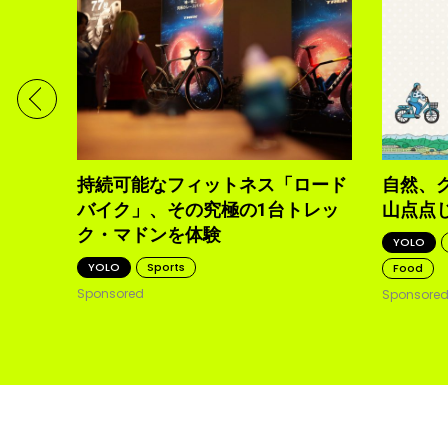
ディメ
体現す
持続可能なフィットネス「ロード
自然、
バイク」、その究極の1台トレッ
山点点
ク・マドンを体験
YOLO
YOLO
Sports
Food
Sponsored
Sponsore