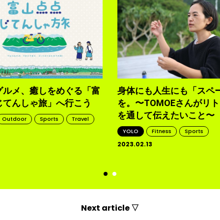
グルメ、癒しをめぐる「富
身体にも人生にも「スペ
じてんしゃ旅」へ行こう
を。〜TOMOEさんがリ
を通して伝えたいこと〜
Outdoor
Sports
Travel
YOLO
Fitness
Sports
2023.02.13
d
Next article ▽