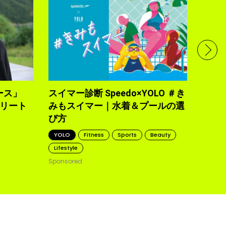
フル
で完
トレ
YOLO
2021.10
ース」
スイマー診断 Speedo×YOLO ＃き
トリート
みもスイマー｜水着＆プールの選
び方
YOLO
Fitness
Sports
Beauty
Lifestyle
Sponsored