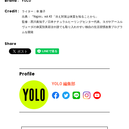
Brand :
YOLO
Credit :
ライター：幸 雅子
出典：『Yogini』vol.43「冷え対策は体質を知ることから」
監修：西川眞知子／日本ナチュラルヒーリングセンター代表。ヨガやアーユル
ヴェーダの体質別美容法や誰でも取り入れやすい独自の生活習慣改善プログラ
ムを開発
Share
Profile
YOLO 編集部