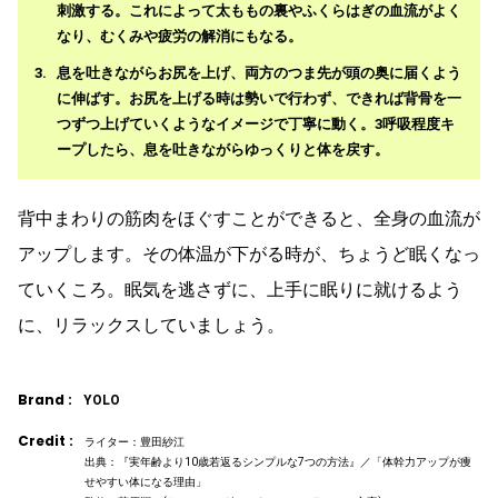
刺激する。これによって太ももの裏やふくらはぎの血流がよく
なり、むくみや疲労の解消にもなる。
息を吐きながらお尻を上げ、両方のつま先が頭の奥に届くよう
に伸ばす。お尻を上げる時は勢いで行わず、できれば背骨を一
つずつ上げていくようなイメージで丁寧に動く。3呼吸程度キ
ープしたら、息を吐きながらゆっくりと体を戻す。
背中まわりの筋肉をほぐすことができると、全身の血流が
アップします。その体温が下がる時が、ちょうど眠くなっ
ていくころ。眠気を逃さずに、上手に眠りに就けるよう
に、リラックスしていましょう。
Brand :
YOLO
Credit :
ライター：豊田紗江
出典：『実年齢より10歳若返るシンプルな7つの方法』／「体幹力アップが痩
せやすい体になる理由」