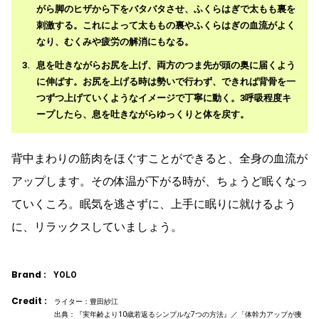
がら脚のヒザから下をバタバタさせ、ふくらはぎで太もも裏を
刺激する。これによって太ももの裏やふくらはぎの血流がよく
なり、むくみや疲労の解消にもなる。
息を吐きながらお尻を上げ、両方のつま先が頭の奥に届くよう
に伸ばす。お尻を上げる時は勢いで行わず、できれば背骨を一
つずつ上げていくようなイメージで丁寧に動く。3呼吸程度キ
ープしたら、息を吐きながらゆっくりと体を戻す。
背中まわりの筋肉をほぐすことができると、全身の血流が
アップします。その体温が下がる時が、ちょうど眠くなっ
ていくころ。眠気を逃さずに、上手に眠りに就けるよう
に、リラックスしていましょう。
Brand :
YOLO
Credit :
ライター：豊田紗江
出典：『実年齢より10歳若返るシンプルな7つの方法』／「体幹力アップが痩