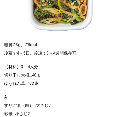
糖質7.3g、71kcal
冷蔵で4～5日、冷凍で3～4週間保存可
【材料】3～4人分
切り干し大根…40ｇ
ほうれん草…1/2束
A
すりごま（白）…大さじ3
砂糖…小さじ2