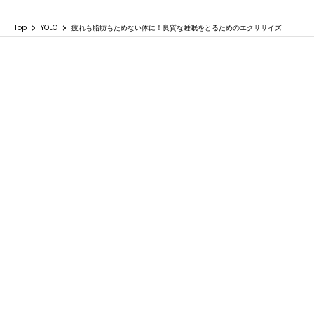
Top
YOLO
疲れも脂肪もためない体に！良質な睡眠をとるためのエクササイズ
疲れも脂肪もためない体に！良質な睡眠をと
るためのエクササイズ