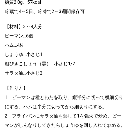
糖質2.0g、57kcal
冷蔵で4～5日、冷凍で2～3週間保存可
【材料】3～4人分
ピーマン…6個
ハム…4枚
しょうゆ…小さじ1
粗びきこしょう（黒）…小さじ1/2
サラダ油…小さじ2
【作り方】
1 ピーマンは種とわたを取り、縦半分に切って横細切り
にする。ハムは半分に切ってから細切りにする。
2 フライパンにサラダ油を熱して1を強火で炒め、ピー
マンがしんなりしてきたらしょうゆを回し入れて炒める。