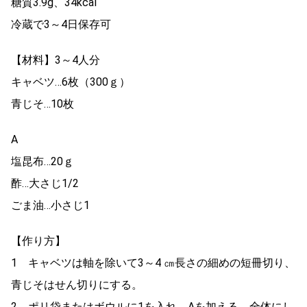
糖質3.9g、34kcal
冷蔵で3～4日保存可
【材料】3～4人分
キャベツ…6枚（300ｇ）
青じそ…10枚
A
塩昆布…20ｇ
酢…大さじ1/2
ごま油…小さじ1
【作り方】
1 キャベツは軸を除いて3～4 ㎝長さの細めの短冊切り、
青じそはせん切りにする。
2 ポリ袋またはボウルに1を入れ、Aを加える。全体にし