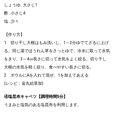
しょうゆ…大さじ1
酢…小さじ4
塩…少々
【作り方】
1 切り干し大根はもみ洗いし、1～2分ゆでてざるに上げ
る。同じ湯でほうれん草をさっとゆで、冷水に取って水気
をきり、3～4㎝長さに切って水気をよく絞る。切り干し
大根の水気を軽く絞り、食べやすい長さに切る。
2 ボウルにAを入れて混ぜ、1を加えてあえる
(レシピ：金丸絵里加)
④塩昆布キャベツ【調理時間5
分】
うまみと塩気のある塩昆布を利用します。