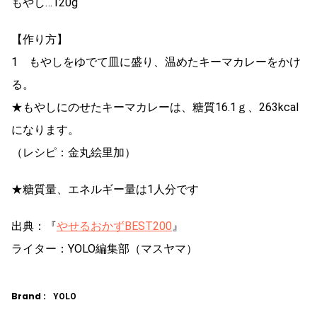
もやし…120g
【作り方】
1 もやしをゆでて皿に盛り、温めたキーマカレーをかけ
る。
★もやしにのせたキーマカレーは、糖質16.1ｇ、263kcal
になります。
（レシピ：金丸絵里加）
★糖質量、エネルギー量は1人分です
出典：『
やせるおかずBEST200
』
ライター：YOLO編集部（マスヤマ）
Brand :
YOLO