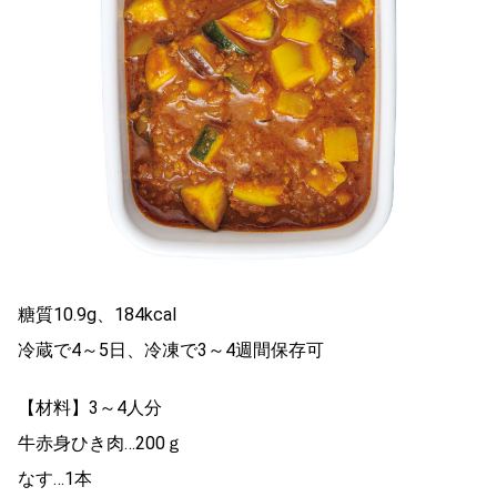
糖質10.9g、184kcal
冷蔵で4～5日、冷凍で3～4週間保存可
【材料】3～4人分
牛赤身ひき肉…200ｇ
なす…1本