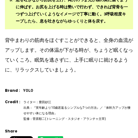
に伸ばす。お尻を上げる時は勢いで行わず、できれば背骨を一
つずつ上げていくようなイメージで丁寧に動く。3呼吸程度キ
ープしたら、息を吐きながらゆっくりと体を戻す。
背中まわりの筋肉をほぐすことができると、全身の血流が
アップします。その体温が下がる時が、ちょうど眠くなっ
ていくころ。眠気を逃さずに、上手に眠りに就けるよう
に、リラックスしていましょう。
Brand :
YOLO
Credit :
ライター：豊田紗江
出典：『実年齢より10歳若返るシンプルな7つの方法』／「体幹力アップが痩
せやすい体になる理由」
監修：菅原順二(トレーニング・スタジオ・アランチャ主宰)
Share