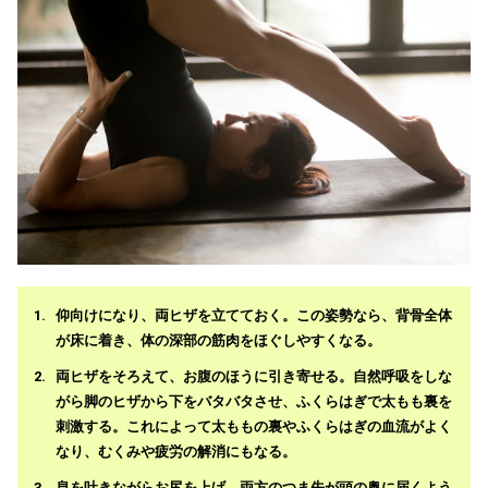
仰向けになり、両ヒザを立てておく。この姿勢なら、背骨全体
が床に着き、体の深部の筋肉をほぐしやすくなる。
両ヒザをそろえて、お腹のほうに引き寄せる。自然呼吸をしな
がら脚のヒザから下をバタバタさせ、ふくらはぎで太もも裏を
刺激する。これによって太ももの裏やふくらはぎの血流がよく
なり、むくみや疲労の解消にもなる。
息を吐きながらお尻を上げ、両方のつま先が頭の奥に届くよう