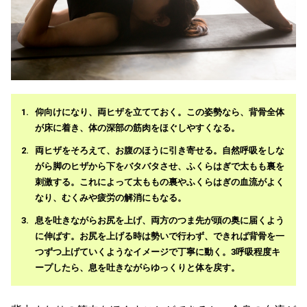
仰向けになり、両ヒザを立てておく。この姿勢なら、背骨全体
が床に着き、体の深部の筋肉をほぐしやすくなる。
両ヒザをそろえて、お腹のほうに引き寄せる。自然呼吸をしな
がら脚のヒザから下をバタバタさせ、ふくらはぎで太もも裏を
刺激する。これによって太ももの裏やふくらはぎの血流がよく
なり、むくみや疲労の解消にもなる。
息を吐きながらお尻を上げ、両方のつま先が頭の奥に届くよう
に伸ばす。お尻を上げる時は勢いで行わず、できれば背骨を一
つずつ上げていくようなイメージで丁寧に動く。3呼吸程度キ
ープしたら、息を吐きながらゆっくりと体を戻す。