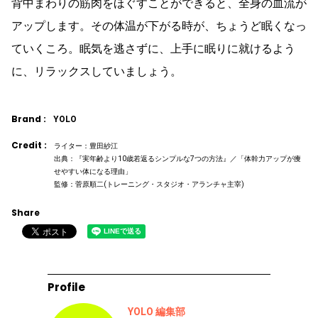
背中まわりの筋肉をほぐすことができると、全身の血流が
アップします。その体温が下がる時が、ちょうど眠くなっ
ていくころ。眠気を逃さずに、上手に眠りに就けるよう
に、リラックスしていましょう。
Brand :
YOLO
Credit :
ライター：豊田紗江
出典：『実年齢より10歳若返るシンプルな7つの方法』／「体幹力アップが痩
せやすい体になる理由」
監修：菅原順二(トレーニング・スタジオ・アランチャ主宰)
Share
Profile
YOLO 編集部