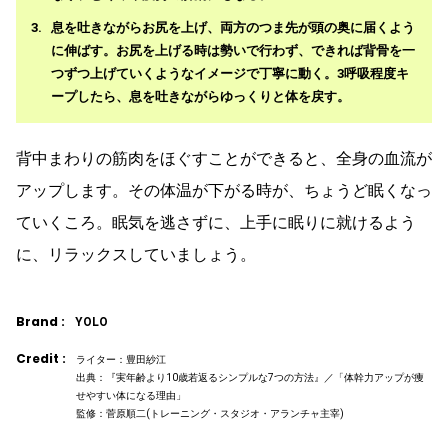
息を吐きながらお尻を上げ、両方のつま先が頭の奥に届くよう
に伸ばす。お尻を上げる時は勢いで行わず、できれば背骨を一
つずつ上げていくようなイメージで丁寧に動く。3呼吸程度キ
ープしたら、息を吐きながらゆっくりと体を戻す。
背中まわりの筋肉をほぐすことができると、全身の血流が
アップします。その体温が下がる時が、ちょうど眠くなっ
ていくころ。眠気を逃さずに、上手に眠りに就けるよう
に、リラックスしていましょう。
Brand :
YOLO
Credit :
ライター：豊田紗江
出典：『実年齢より10歳若返るシンプルな7つの方法』／「体幹力アップが痩
せやすい体になる理由」
監修：菅原順二(トレーニング・スタジオ・アランチャ主宰)