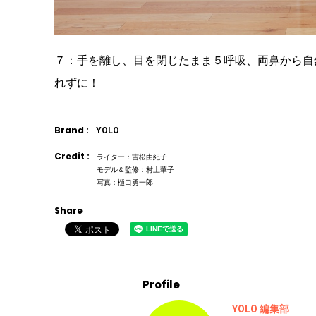
７：手を離し、目を閉じたまま５呼吸、両鼻から自
れずに！
Brand :
YOLO
Credit :
ライター：吉松由紀子
モデル＆監修：村上華子
写真：樋口勇一郎
Share
Profile
YOLO 編集部