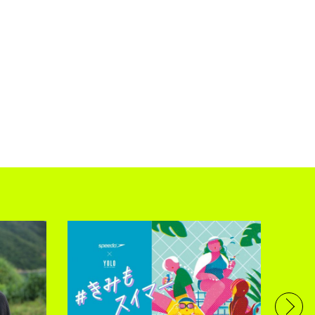
フル
で完